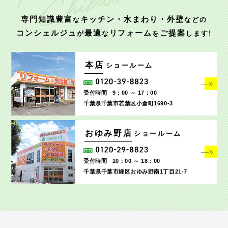
専門知識豊富
キッチン・水まわり・外壁
な
などの
コンシェルジュ
最適
リフォーム
ご提案
が
な
を
します!
本店
ショールーム
受付時間
9：00 ～ 17：00
千葉県千葉市若葉区小倉町1690‐3
おゆみ野店
ショールーム
受付時間
10：00 ～ 18：00
千葉県千葉市緑区おゆみ野南1丁目21-7