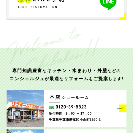
専門知識豊富
キッチン・水まわり・外壁
な
などの
コンシェルジュ
最適
リフォーム
ご提案
が
な
を
します!
本店
ショールーム
受付時間
9：00 ～ 17：00
千葉県千葉市若葉区小倉町1690‐3