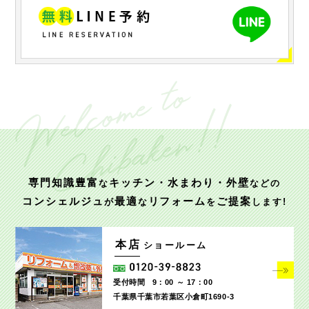
専門知識豊富
キッチン・水まわり・外壁
な
などの
コンシェルジュ
最適
リフォーム
ご提案
が
な
を
します!
本店
ショールーム
受付時間
9：00 ～ 17：00
千葉県千葉市若葉区小倉町1690‐3