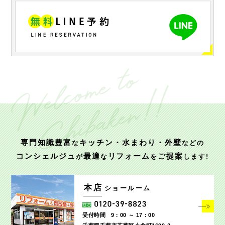
専門知識豊富
キッチン・水まわり・外壁
な
などの
コンシェルジュ
最適
リフォーム
ご提案
が
な
を
します!
本店
ショールーム
受付時間
9：00 ～ 17：00