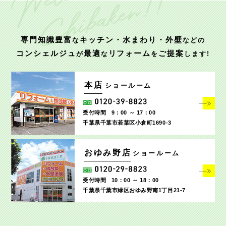
専門知識豊富
キッチン・水まわり・外壁
な
などの
コンシェルジュ
最適
リフォーム
ご提案
が
な
を
します!
本店
ショールーム
受付時間
9：00 ～ 17：00
千葉県千葉市若葉区小倉町1690‐3
おゆみ野店
ショールーム
受付時間
10：00 ～ 18：00
千葉県千葉市緑区おゆみ野南1丁目21-7