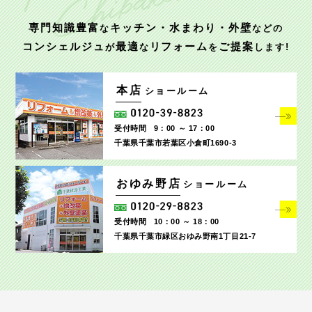
専門知識豊富
キッチン・水まわり・外壁
な
などの
コンシェルジュ
最適
リフォーム
ご提案
が
な
を
します!
本店
ショールーム
受付時間
9：00 ～ 17：00
千葉県千葉市若葉区小倉町1690‐3
おゆみ野店
ショールーム
受付時間
10：00 ～ 18：00
千葉県千葉市緑区おゆみ野南1丁目21-7