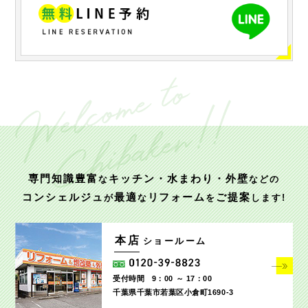
専門知識豊富
キッチン・水まわり・外壁
な
などの
コンシェルジュ
最適
リフォーム
ご提案
が
な
を
します!
本店
ショールーム
受付時間
9：00 ～ 17：00
千葉県千葉市若葉区小倉町1690‐3