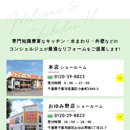
専門知識豊富
キッチン・水まわり・外壁
な
などの
コンシェルジュ
最適
リフォーム
ご提案
が
な
を
します!
本店
ショールーム
受付時間
9：00 ～ 17：00
千葉県千葉市若葉区小倉町1690‐3
おゆみ野店
ショールーム
受付時間
10：00 ～ 18：00
千葉県千葉市緑区おゆみ野南1丁目21-7