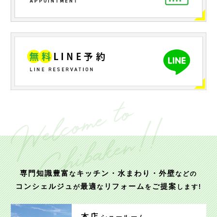
専門知識豊富
キッチン・水まわり・外壁
な
などの
コンシェルジュ
最適
リフォーム
ご提案
が
な
を
します!
本店