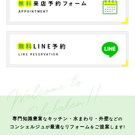
専門知識豊富
キッチン・水まわり・外壁
な
などの
コンシェルジュ
最適
リフォーム
ご提案
が
な
を
します!