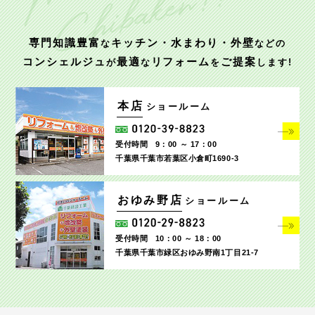
専門知識豊富
キッチン・水まわり・外壁
な
などの
コンシェルジュ
最適
リフォーム
ご提案
が
な
を
します!
本店
ショールーム
受付時間
9：00 ～ 17：00
千葉県千葉市若葉区小倉町1690‐3
おゆみ野店
ショールーム
受付時間
10：00 ～ 18：00
千葉県千葉市緑区おゆみ野南1丁目21-7