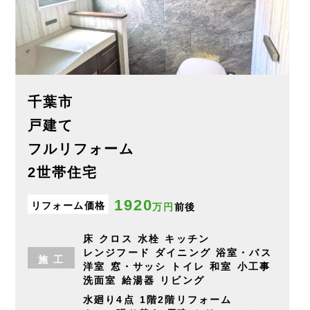
千葉市
戸建て
フルリフォーム
2世帯住宅
1920
リフォーム価格
万円
前後
床
クロス
水栓
キッチン
レンジフード
ダイニング
浴室・バス
施
工
洋室
窓・サッシ
トイレ
和室
小工事
洗面室
給湯器
リビング
水廻り4点
1階2階リフォーム