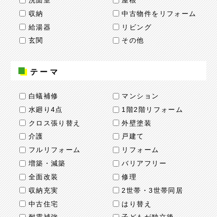
洗面室
屋根
収納
中古物件をリフォーム
給湯器
リビング
玄関
その他
テーマ
白蟻補修
マンション
水廻り4点
1階2階リフォーム
クロス張り替え
外壁塗装
介護
戸建て
フルリフォーム
リフォーム
増築・減築
バリアフリー
全面改装
修理
収納充実
2世帯・3世帯同居
中古住宅
はり替え