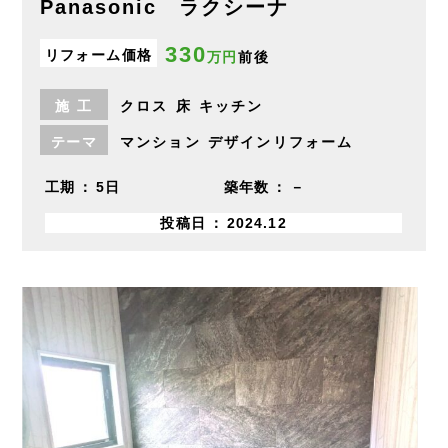
Panasonic ラクシーナ
330
リフォーム価格
万円
前後
施
工
クロス
床
キッチン
テーマ
マンション
デザインリフォーム
工期
5日
築年数
－
投稿日
2024.12