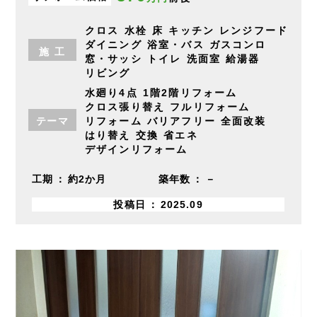
クロス
水栓
床
キッチン
レンジフード
ダイニング
浴室・バス
ガスコンロ
施
工
窓・サッシ
トイレ
洗面室
給湯器
リビング
水廻り4点
1階2階リフォーム
クロス張り替え
フルリフォーム
テーマ
リフォーム
バリアフリー
全面改装
はり替え
交換
省エネ
デザインリフォーム
工期
約2か月
築年数
－
投稿日
2025.09