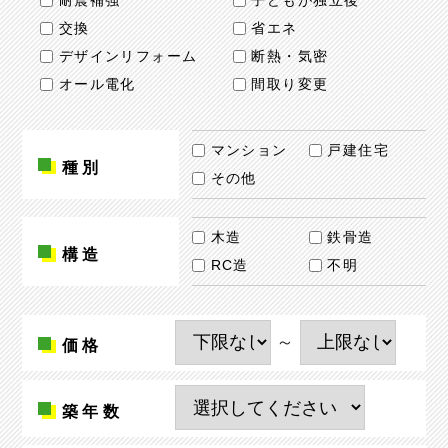
耐震補強
子どもが独立後
交換
省エネ
デザインリフォーム
断熱・気密
オール電化
間取り変更
マンション
戸建住宅
種別
その他
木造
鉄骨造
構造
RC造
不明
～
価格
築年数