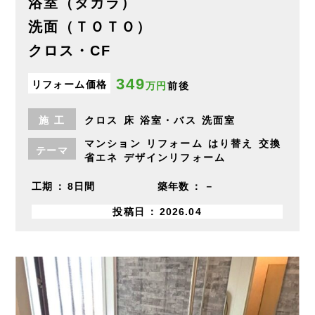
浴室（タカラ）
洗面（ＴＯＴＯ）
クロス・CF
349
リフォーム価格
万円
前後
施
工
クロス
床
浴室・バス
洗面室
マンション
リフォーム
はり替え
交換
テーマ
省エネ
デザインリフォーム
工期
8日間
築年数
－
投稿日
2026.04