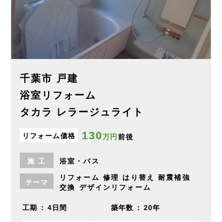
千葉市 戸建
浴室リフォーム
タカラ レラージュライト
130
リフォーム価格
万円
前後
施
工
浴室・バス
リフォーム
修理
はり替え
耐震補強
テーマ
交換
デザインリフォーム
工期
4日間
築年数
20年