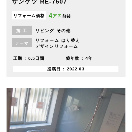
サンゲツ RE-7507
4
リフォーム価格
万円
前後
施
工
リビング
その他
リフォーム
はり替え
テーマ
デザインリフォーム
工期
0.5日間
築年数
4年
投稿日
2022.03