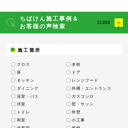
ちばけん施工事例＆
お客様の声検索
施工箇所
クロス
水栓
床
ドア
キッチン
レンジフード
ダイニング
外構・エントランス
浴室・バス
ガスコンロ
洋室
窓・サッシ
トイレ
外壁
和室
小工事