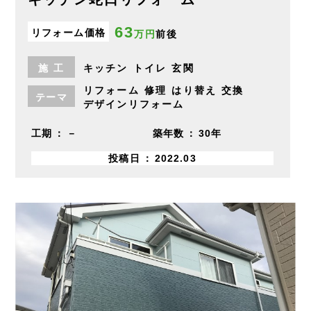
63
リフォーム価格
万円
前後
施
工
キッチン
トイレ
玄関
リフォーム
修理
はり替え
交換
テーマ
デザインリフォーム
工期
－
築年数
30年
投稿日
2022.03