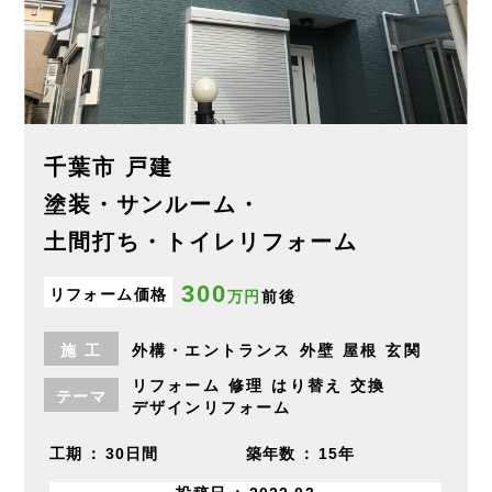
千葉市 戸建
塗装・サンルーム・
土間打ち・トイレリフォーム
300
リフォーム価格
万円
前後
施
工
外構・エントランス
外壁
屋根
玄関
リフォーム
修理
はり替え
交換
テーマ
デザインリフォーム
工期
30日間
築年数
15年