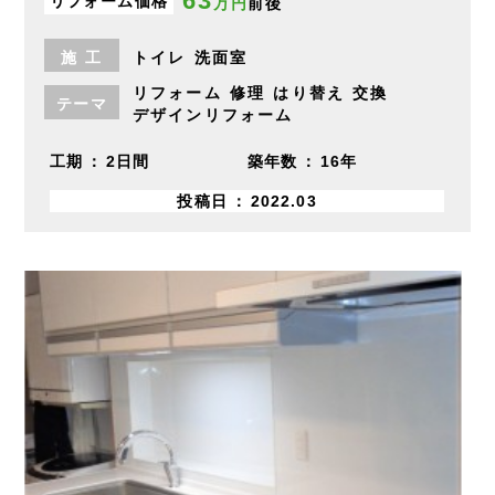
63
リフォーム価格
万円
前後
施
工
トイレ
洗面室
リフォーム
修理
はり替え
交換
テーマ
デザインリフォーム
工期
2日間
築年数
16年
投稿日
2022.03