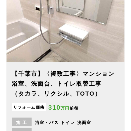
【千葉市】〈複数工事〉マンション
浴室、洗面台、トイレ取替工事
（タカラ、リクシル、TOTO）
310
リフォーム価格
万円
前後
施
工
浴室・バス
トイレ
洗面室