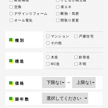
耐震補強
子どもが独立後
交換
省エネ
デザインリフォーム
断熱・気密
オール電化
間取り変更
マンション
戸建住宅
種別
その他
木造
鉄骨造
構造
RC造
不明
～
価格
築年数