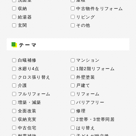
洗面室
屋根
収納
中古物件をリフォーム
給湯器
リビング
玄関
その他
テーマ
白蟻補修
マンション
水廻り4点
1階2階リフォーム
クロス張り替え
外壁塗装
介護
戸建て
フルリフォーム
リフォーム
増築・減築
バリアフリー
全面改装
修理
収納充実
2世帯・3世帯同居
中古住宅
はり替え