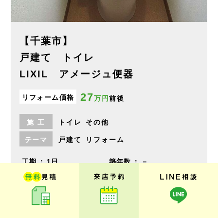
【千葉市】
戸建て トイレ
LIXIL アメージュ便器
27
リフォーム価格
万円
前後
施
工
トイレ
その他
テーマ
戸建て
リフォーム
工期
1日
築年数
－
投稿日
2026.06