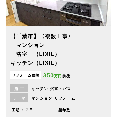
【千葉市】〈複数工事〉
マンション
浴室 （LIXIL）
キッチン（LIXIL）
350
リフォーム価格
万円
前後
施
工
キッチン
浴室・バス
テーマ
マンション
リフォーム
工期
７日
築年数
－