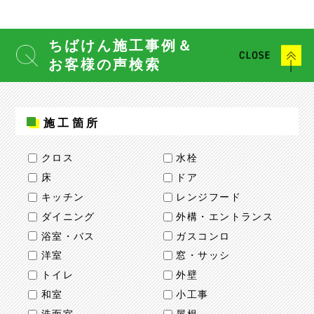
ちばけん施工事例＆
お客様の声検索
施工箇所
クロス
水栓
床
ドア
キッチン
レンジフード
ダイニング
外構・エントランス
浴室・バス
ガスコンロ
洋室
窓・サッシ
トイレ
外壁
和室
小工事