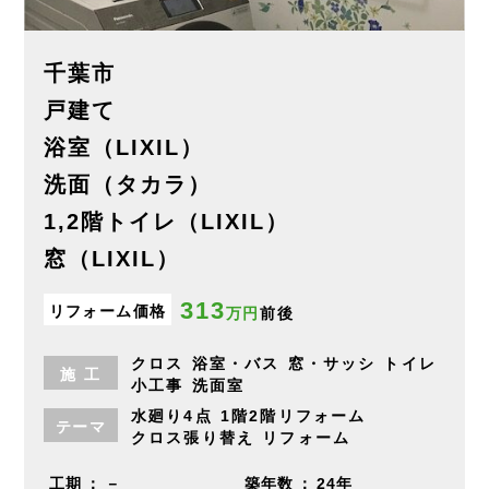
千葉市
戸建て
浴室（LIXIL）
洗面（タカラ）
1,2階トイレ（LIXIL）
窓（LIXIL）
313
リフォーム価格
万円
前後
クロス
浴室・バス
窓・サッシ
トイレ
施
工
小工事
洗面室
水廻り4点
1階2階リフォーム
テーマ
クロス張り替え
リフォーム
工期
－
築年数
24年