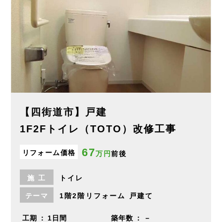
【四街道市】戸建
1F2Fトイレ（TOTO）改修工事
67
リフォーム価格
万円
前後
施
工
トイレ
テーマ
1階2階リフォーム
戸建て
工期
1日間
築年数
－