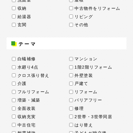
洗面室
屋根
収納
中古物件をリフォーム
給湯器
リビング
玄関
その他
テーマ
白蟻補修
マンション
水廻り4点
1階2階リフォーム
クロス張り替え
外壁塗装
介護
戸建て
フルリフォーム
リフォーム
増築・減築
バリアフリー
全面改装
修理
収納充実
2世帯・3世帯同居
中古住宅
はり替え