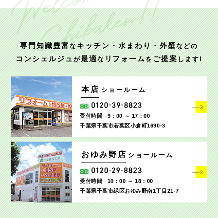
専門知識豊富
キッチン・水まわり・外壁
な
などの
コンシェルジュ
最適
リフォーム
ご提案
が
な
を
します!
本店
ショールーム
受付時間
9：00 ～ 17：00
千葉県千葉市若葉区小倉町1690‐3
おゆみ野店
ショールーム
受付時間
10：00 ～ 18：00
千葉県千葉市緑区おゆみ野南1丁目21-7