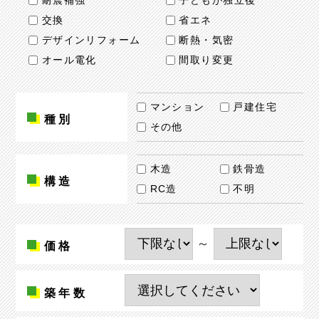
耐震補強
子どもが独立後
交換
省エネ
デザインリフォーム
断熱・気密
オール電化
間取り変更
マンション
戸建住宅
種別
その他
木造
鉄骨造
構造
RC造
不明
～
価格
築年数