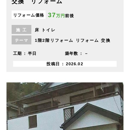
交換 リフォーム
37
リフォーム価格
万円
前後
施
工
床
トイレ
テーマ
1階2階リフォーム
リフォーム
交換
工期
半日
築年数
－
投稿日
2026.02