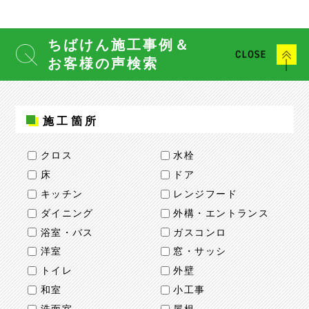
ちばけん施工事例＆
お客様の声検索
施工箇所
クロス
水栓
床
ドア
キッチン
レンジフード
ダイニング
外構・エントランス
浴室・バス
ガスコンロ
洋室
窓・サッシ
トイレ
外壁
和室
小工事