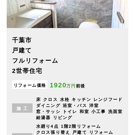
千葉市
戸建て
フルリフォーム
2世帯住宅
1920
リフォーム価格
万円
前後
床
クロス
水栓
キッチン
レンジフード
ダイニング
浴室・バス
洋室
施
工
窓・サッシ
トイレ
和室
小工事
洗面室
給湯器
リビング
水廻り4点
1階2階リフォーム
クロス張り替え
戸建て
リフォーム