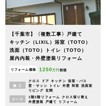
【千葉市】〈複数工事〉戸建て
キッチン（LIXIL）浴室（TOTO）
洗面（TOTO）トイレ（TOTO）
屋内内装・外壁塗装リフォーム
1250
リフォーム価格
万円
前後
クロス
ドア
キッチン
浴室・バス
施
工
窓・サッシ
トイレ
外壁
和室
洗面室
リビング
玄関
1階2階リフォーム
クロス張り替え
テーマ
外壁塗装
戸建て
リフォーム