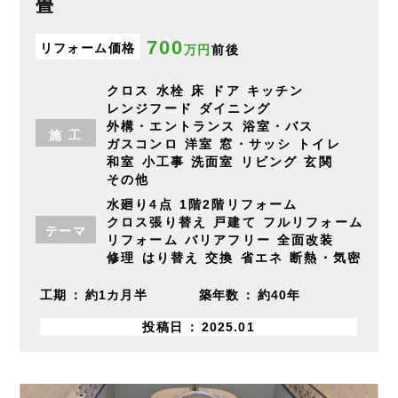
畳
700
リフォーム価格
万円
前後
クロス
水栓
床
ドア
キッチン
レンジフード
ダイニング
外構・エントランス
浴室・バス
施
工
ガスコンロ
洋室
窓・サッシ
トイレ
和室
小工事
洗面室
リビング
玄関
その他
水廻り4点
1階2階リフォーム
クロス張り替え
戸建て
フルリフォーム
テーマ
リフォーム
バリアフリー
全面改装
修理
はり替え
交換
省エネ
断熱・気密
工期
約1カ月半
築年数
約40年
投稿日
2025.01