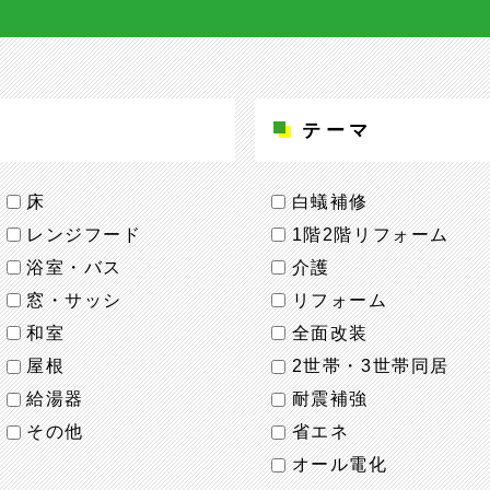
テーマ
床
白蟻補修
レンジフード
1階2階リフォーム
浴室・バス
介護
窓・サッシ
リフォーム
和室
全面改装
屋根
2世帯・3世帯同居
給湯器
耐震補強
その他
省エネ
オール電化