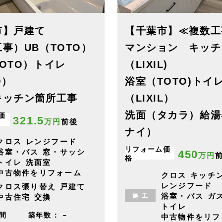
市】戸建て
【千葉市】≪複数工
事）UB（TOTO）
マンション キッチ
OTO）トイレ
（LIXIL)
TO）
浴室（TOTO)トイ
キッチン箇所工事
（LIXIL）
洗面（タカラ）給湯
価
321.5
万円
前後
ナイ）
クロス
レンジフード
リフォーム価
浴室・バス
窓・サッシ
450
万円
格
トイレ
洗面室
中古物件をリフォーム
クロス
キッチ
レンジフード
クロス張り替え
戸建て
浴室・バス
ガ
施
工
中古住宅
交換
トイレ
日間
築年数
－
中古物件をリフ