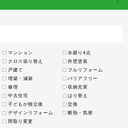
マンション
水廻り4点
クロス張り替え
外壁塗装
戸建て
フルリフォーム
増築・減築
バリアフリー
修理
収納充実
中古住宅
はり替え
子どもが独立後
交換
デザインリフォーム
断熱・気密
間取り変更