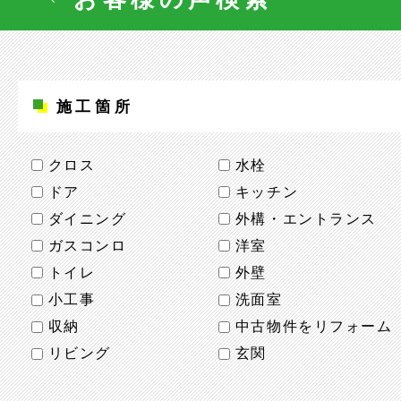
施工箇所
クロス
水栓
ドア
キッチン
ダイニング
外構・エントランス
ガスコンロ
洋室
トイレ
外壁
小工事
洗面室
収納
中古物件をリフォーム
リビング
玄関