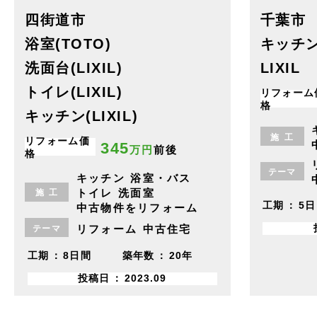
四街道市
千葉市
浴室(TOTO)
キッチ
洗面台(LIXIL)
LIXIL
トイレ(LIXIL)
リフォーム
格
キッチン(LIXIL)
施
工
リフォーム価
345
万円
前後
格
テーマ
キッチン
浴室・バス
トイレ
洗面室
施
工
工期
5日
中古物件をリフォーム
リフォーム
中古住宅
テーマ
工期
8日間
築年数
20年
投稿日
2023.09