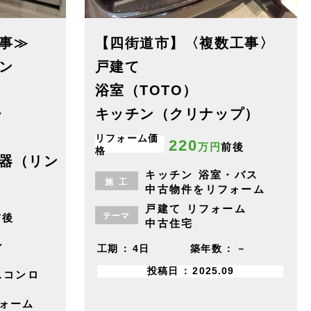
事≫
【四街道市】〈複数工事〉
ン
戸建て
浴室（TOTO）
レ
キッチン（クリナップ）
リフォーム価
220
万円
前後
格
器（リン
キッチン
浴室・バス
施
工
中古物件をリフォーム
戸建て
リフォーム
テーマ
前後
中古住宅
ン
工期
4日
築年数
－
投稿日
2025.09
スコンロ
ォーム