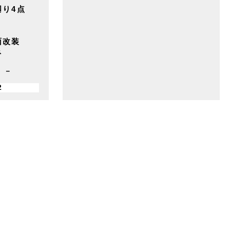
廻り4点
面改装
ネ
－
2