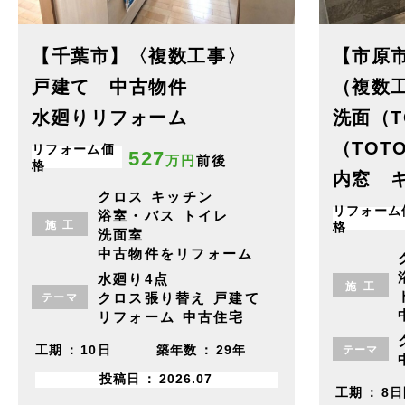
【千葉市】〈複数工事〉
【市原
戸建て 中古物件
（複数工
水廻りリフォーム
洗面（T
（TO
リフォーム価
527
万円
前後
格
内窓 
クロス
キッチン
リフォーム
浴室・バス
トイレ
施
工
格
洗面室
中古物件をリフォーム
水廻り4点
施
工
クロス張り替え
戸建て
テーマ
リフォーム
中古住宅
テーマ
工期
10日
築年数
29年
投稿日
2026.07
工期
8