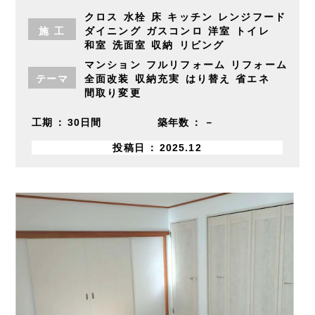
クロス
水栓
床
キッチン
レンジフード
施
工
ダイニング
ガスコンロ
洋室
トイレ
和室
洗面室
収納
リビング
マンション
フルリフォーム
リフォーム
テーマ
全面改装
収納充実
はり替え
省エネ
間取り変更
工期
30日間
築年数
－
投稿日
2025.12