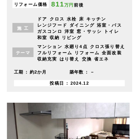
811
リフォーム価格
万円
前後
ドア
クロス
水栓
床
キッチン
レンジフード
ダイニング
浴室・バス
施
工
ガスコンロ
洋室
窓・サッシ
トイレ
和室
収納
リビング
マンション
水廻り4点
クロス張り替え
テーマ
フルリフォーム
リフォーム
全面改装
収納充実
はり替え
交換
省エネ
工期
約2か月
築年数
－
投稿日
2024.12