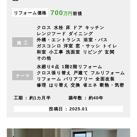
700
リフォーム価格
万円
前後
クロス
水栓
床
ドア
キッチン
レンジフード
ダイニング
外構・エントランス
浴室・バス
施
工
ガスコンロ
洋室
窓・サッシ
トイレ
和室
小工事
洗面室
リビング
玄関
その他
水廻り4点
1階2階リフォーム
クロス張り替え
戸建て
フルリフォーム
テーマ
リフォーム
バリアフリー
全面改装
修理
はり替え
交換
省エネ
断熱・気密
工期
約1カ月半
築年数
約40年
投稿日
2025.01