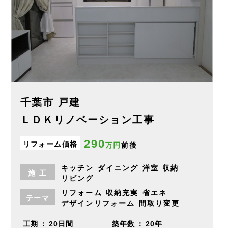
千葉市 戸建
ＬＤＫリノベーション工事
290
リフォーム価格
万円
前後
キッチン
ダイニング
洋室
収納
施
工
リビング
リフォーム
収納充実
省エネ
テーマ
デザインリフォーム
間取り変更
工期
20日間
築年数
20年