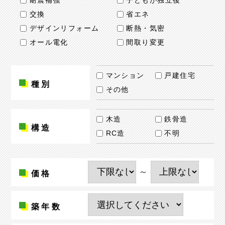
耐震補強
子どもが独立後
交換
省エネ
デザインリフォーム
断熱・気密
オール電化
間取り変更
マンション
戸建住宅
種別
その他
木造
鉄骨造
構造
RC造
不明
～
価格
築年数