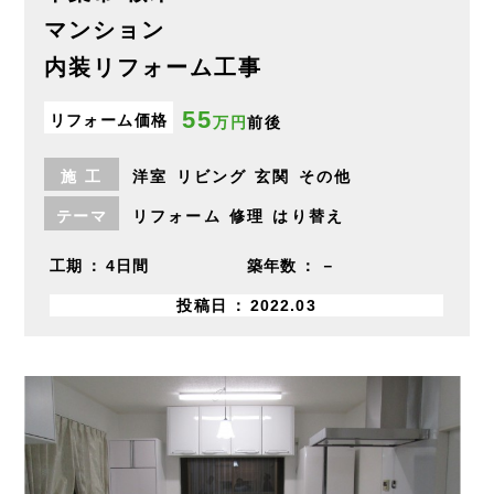
マンション
内装リフォーム工事
55
リフォーム価格
万円
前後
施
工
洋室
リビング
玄関
その他
テーマ
リフォーム
修理
はり替え
工期
4日間
築年数
－
投稿日
2022.03