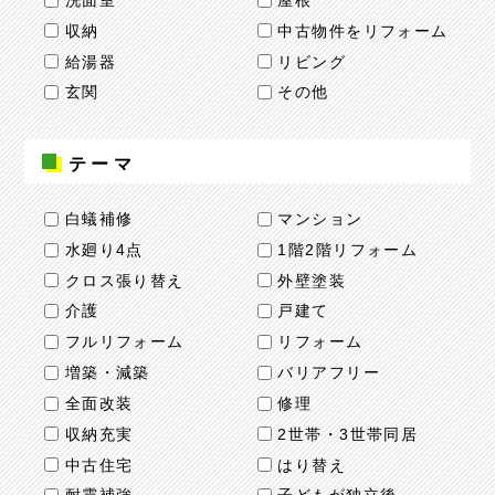
洗面室
屋根
収納
中古物件をリフォーム
給湯器
リビング
玄関
その他
テーマ
白蟻補修
マンション
水廻り4点
1階2階リフォーム
クロス張り替え
外壁塗装
介護
戸建て
フルリフォーム
リフォーム
増築・減築
バリアフリー
全面改装
修理
収納充実
2世帯・3世帯同居
中古住宅
はり替え