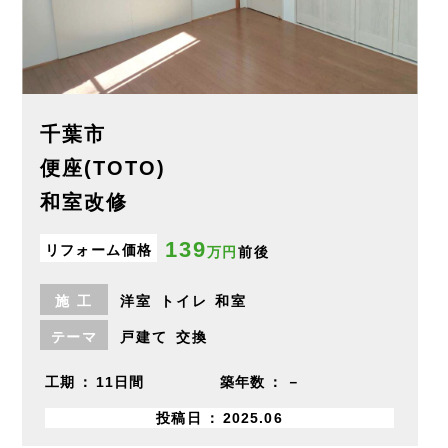
千葉市
便座(TOTO)
和室改修
139
リフォーム価格
万円
前後
施
工
洋室
トイレ
和室
テーマ
戸建て
交換
工期
11日間
築年数
－
投稿日
2025.06