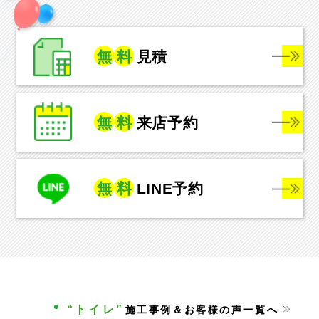
無
料
見積
無
料
来店予約
無
料
LINE予約
“トイレ”
施工事例＆お客様の声一覧へ