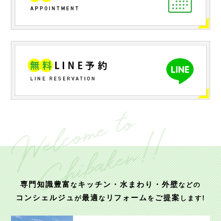
専門知識豊富
キッチン・水まわり・外壁
な
などの
コンシェルジュ
最適
リフォーム
ご提案
が
な
を
します!