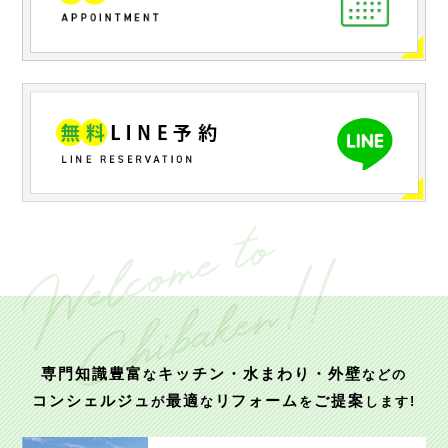
専門知識豊富
キッチン・水まわり・外壁
な
などの
コンシェルジュ
最適
リフォーム
ご提案
が
な
を
します!