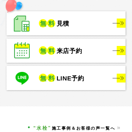
無
料
見積
無
料
来店予約
無
料
LINE予約
“水栓”
施工事例＆お客様の声一覧へ