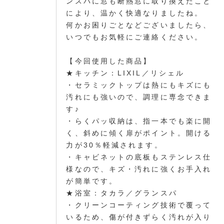
ンスパに窓も断熱窓に取り換えたこと
により、温かく快適なりましたね。
何かお困りごとなどございましたら、
いつでもお気軽にご連絡ください。
【今回使用した商品】
★キッチン：LIXIL／リシェル
・セラミックトップは熱にもキズにも
汚れにも強いので、調理に専念できま
す♪
・らくパッ収納は、指一本でも楽に開
く、斜めに傾く扉がポイント。開ける
力が30％軽減されます。
・キャビネットの底板もステンレス仕
様なので、キズ・汚れに強くお手入れ
が簡単です。
★浴室：タカラ／グランスパ
・クリーンコーティング技術で覆って
いるため、傷が付きずらく汚れが入り