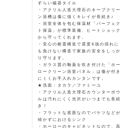
ずらい磁器タイル
・アクリル人造大理石のキープクリー
ン浴槽は傷に強くキレイが長続き♪
・浴室全体を包む保温材「パーフェク
ト保温」が標準装備、ヒートショック
から守ってくれます。
・安心の耐震構造で震度6強の揺れに
も負けない構造で家族の安全をしっか
り守ります。
・ガラス質の釉薬を吹き付けた「ホー
ロークリーン浴室パネル」は傷が付き
にくくお手入れカンタンです。
★洗面：タカラ／ファミーユ
・アクリル人造大理石カウンターボウ
ルは汚れにくく光沢がいつまでも長続
き！
・フラットな底面なのでバケツなどが
傾かずにおけるシンク
・ホーローのキャビネットなので、高