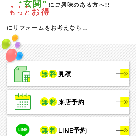
“玄関”
にご興味のある方へ!!
お得
も
っ
と
にリフォームをお考えなら…
無
料
見積
無
料
来店予約
無
料
LINE予約