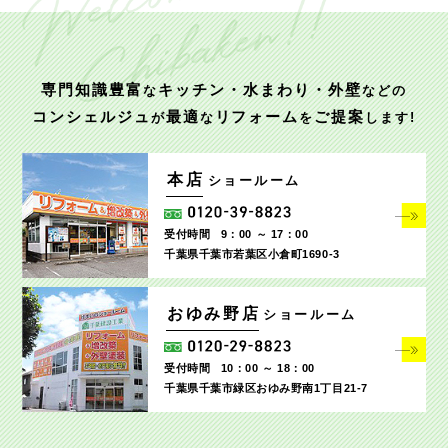
専門知識豊富
キッチン・水まわり・外壁
な
などの
コンシェルジュ
最適
リフォーム
ご提案
が
な
を
します!
本店
ショールーム
受付時間
9：00 ～ 17：00
千葉県千葉市若葉区小倉町1690‐3
おゆみ野店
ショールーム
受付時間
10：00 ～ 18：00
千葉県千葉市緑区おゆみ野南1丁目21-7