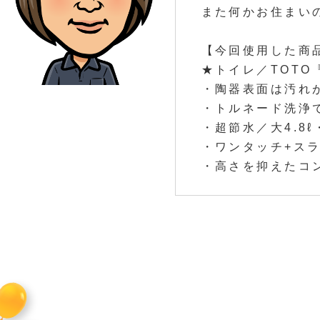
また何かお住まい
【今回使用した商
★トイレ／TOTO
・陶器表面は汚れ
・トルネード洗浄
・超節水／大4.8ℓ・
・ワンタッチ+ス
・高さを抑えたコ