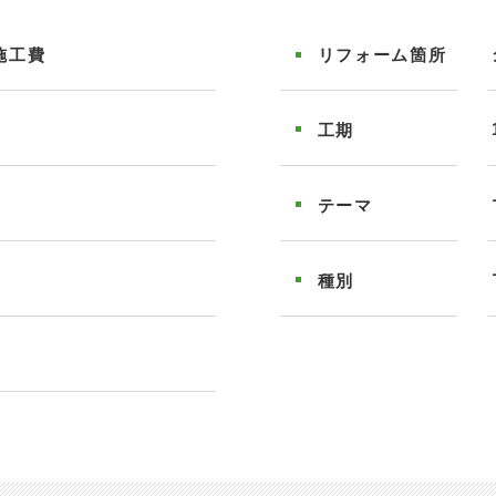
施工費
リフォーム
箇所
工期
テーマ
種別