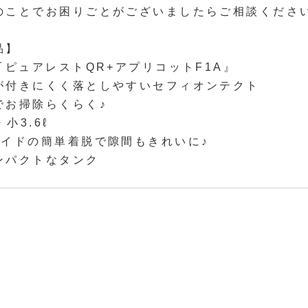
のことでお困りごとがございましたらご相談くださ
品】
『ピュアレストQR+アプリコットF1A』
が付きにくく落としやすいセフィオンテクト
でお掃除らくらく♪
小3.6ℓ
ライドの簡単着脱で隙間もきれいに♪
ンパクトなタンク