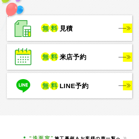
無
料
見積
無
料
来店予約
無
料
LINE予約
“洗面室”
施工事例＆お客様の声一覧へ