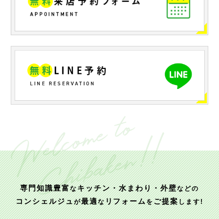
専門知識豊富
キッチン・水まわり・外壁
な
などの
コンシェルジュ
最適
リフォーム
ご提案
が
な
を
します!