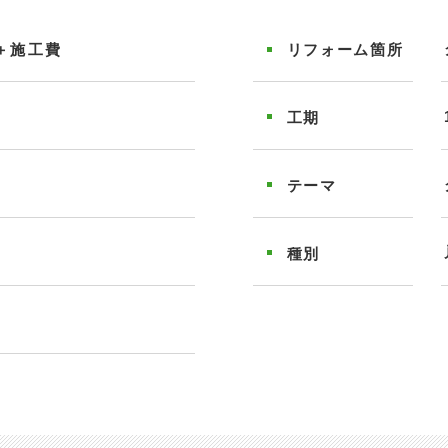
＋施工費
リフォーム
箇所
工期
テーマ
種別