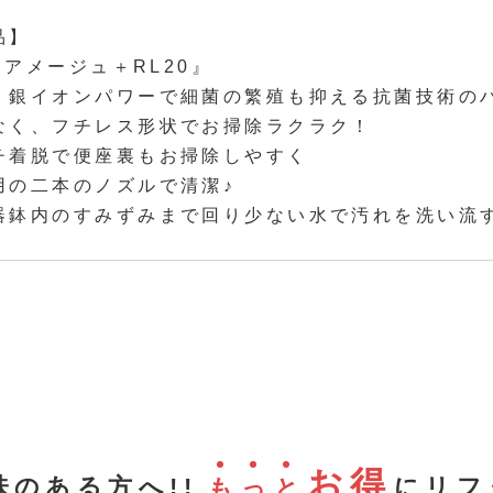
品】
L『アメージュ＋RL20』
く銀イオンパワーで細菌の繁殖も抑える抗菌技術の
なく、フチレス形状でお掃除ラクラク！
チ着脱で便座裏もお掃除しやすく
用の二本のノズルで清潔♪
器鉢内のすみずみまで回り少ない水で汚れを洗い流
お得
味のある方へ!!
にリフ
も
っ
と