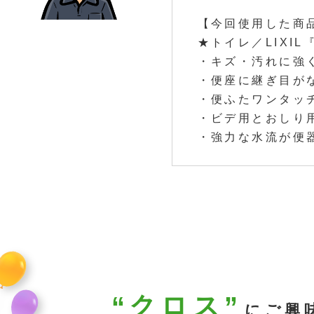
【今回使用した商
★トイレ／LIXI
・キズ・汚れに強
・便座に継ぎ目が
・便ふたワンタッ
・ビデ用とおしり
・強力な水流が便
“クロス”
にご興