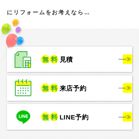
にリフォームをお考えなら…
無
料
見積
無
料
来店予約
無
料
LINE予約