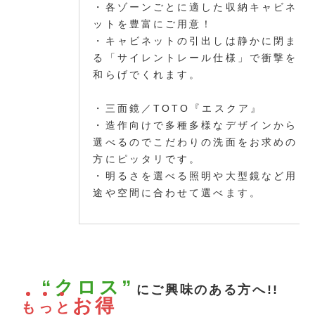
・各ゾーンごとに適した収納キャビネ
ットを豊富にご用意！
・キャビネットの引出しは静かに閉ま
る「サイレントレール仕様」で衝撃を
和らげでくれます。
・三面鏡／TOTO『エスクア』
・造作向けで多種多様なデザインから
選べるのでこだわりの洗面をお求めの
方にピッタリです。
・明るさを選べる照明や大型鏡など用
途や空間に合わせて選べます。
“クロス”
にご興味のある方へ!!
お得
も
っ
と