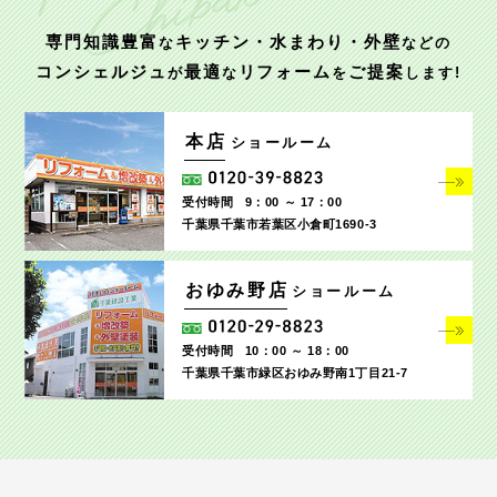
専門知識豊富
キッチン・水まわり・外壁
な
などの
コンシェルジュ
最適
リフォーム
ご提案
が
な
を
します!
本店
ショールーム
受付時間
9：00 ～ 17：00
千葉県千葉市若葉区小倉町1690‐3
おゆみ野店
ショールーム
受付時間
10：00 ～ 18：00
千葉県千葉市緑区おゆみ野南1丁目21-7