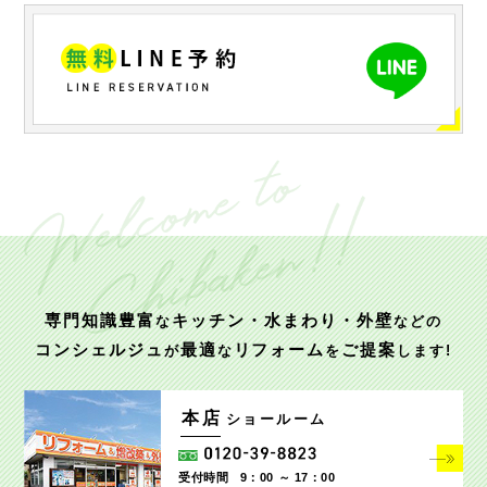
専門知識豊富
キッチン・水まわり・外壁
な
などの
コンシェルジュ
最適
リフォーム
ご提案
が
な
を
します!
本店
ショールーム
受付時間
9：00 ～ 17：00