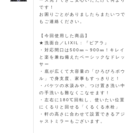
です！
お困りごとがありましたらまたいつで
もご連絡ください。
【今回使用した商品】
★洗面台／LIXIL：『ピアラ』
・対応間口は500㎜～900㎜！キレイ
と楽を兼ね備えたベーシックなドレッ
サー
・底が広くて大容量の「ひろびろボウ
ル」で身支度、家事もすっきりと！
・バケツの水汲みや、つけ置き洗い中
の手洗いも難なくこなせます！
・左右に180℃回転し、使いたい位置
にくるりと回せる「くるくる水栓」
・軒の高さに合わせて設置できるアジ
ャストミラーもございます。