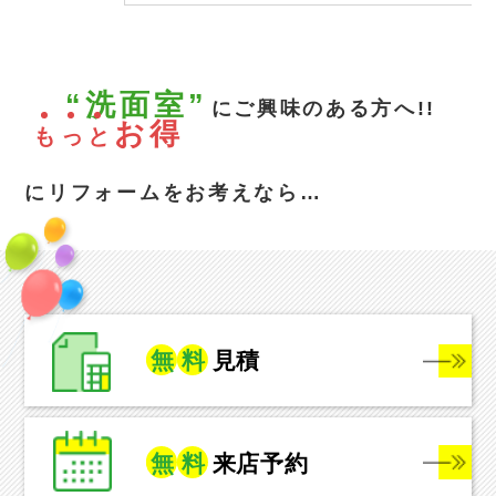
“洗面室”
にご興味のある方へ!!
お得
も
っ
と
にリフォームをお考えなら…
無
料
見積
無
料
来店予約