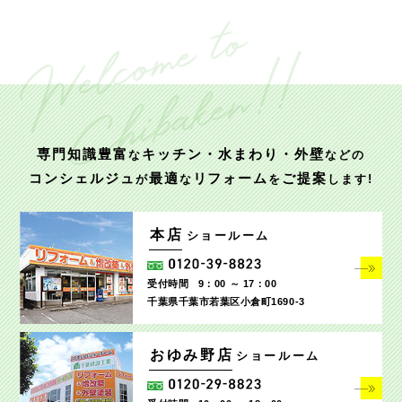
専門知識豊富
キッチン・水まわり・外壁
な
などの
コンシェルジュ
最適
リフォーム
ご提案
が
な
を
します!
本店
ショールーム
受付時間
9：00 ～ 17：00
千葉県千葉市若葉区小倉町1690‐3
おゆみ野店
ショールーム