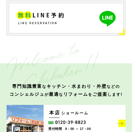
専門知識豊富
キッチン・水まわり・外壁
な
などの
コンシェルジュ
最適
リフォーム
ご提案
が
な
を
します!
本店
ショールーム
受付時間
9：00 ～ 17：00