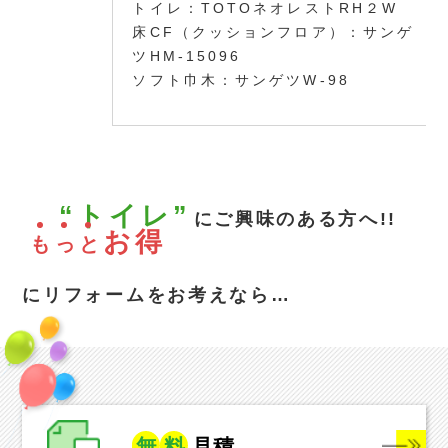
トイレ：TOTOネオレストRH２W
床CF（クッションフロア）：サンゲ
ツHM-15096
ソフト巾木：サンゲツW-98
“トイレ”
にご興味のある方へ!!
お得
も
っ
と
にリフォームをお考えなら…
無
料
見積