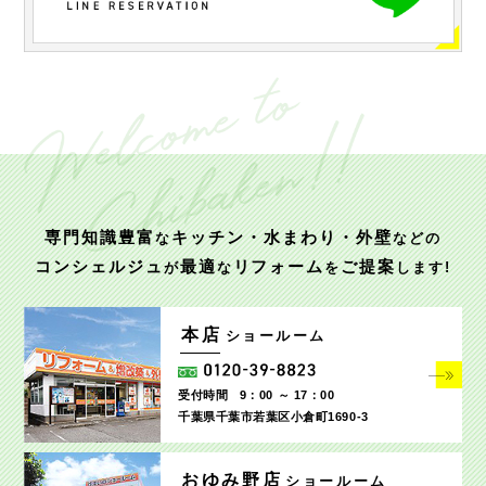
専門知識豊富
キッチン・水まわり・外壁
な
などの
コンシェルジュ
最適
リフォーム
ご提案
が
な
を
します!
本店
ショールーム
受付時間
9：00 ～ 17：00
千葉県千葉市若葉区小倉町1690‐3
おゆみ野店
ショールーム