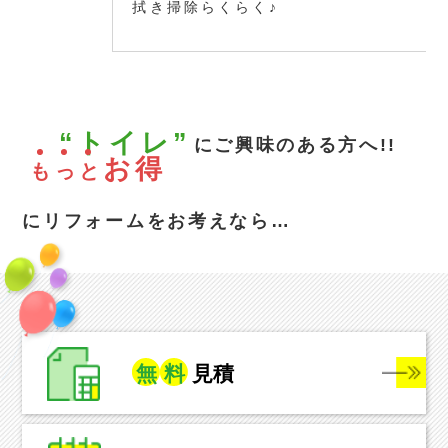
拭き掃除らくらく♪
“トイレ”
にご興味のある方へ!!
お得
も
っ
と
にリフォームをお考えなら…
無
料
見積