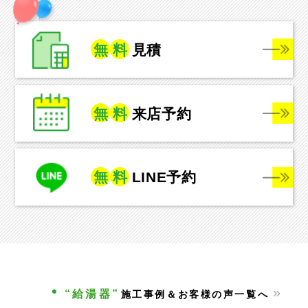
無
料
見積
無
料
来店予約
無
料
LINE予約
“給湯器”
施工事例＆お客様の声一覧へ