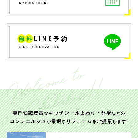
専門知識豊富
キッチン・水まわり・外壁
な
などの
コンシェルジュ
最適
リフォーム
ご提案
が
な
を
します!