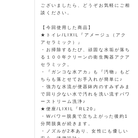
ございましたら、どうぞお気軽にご相
談ください。
【今回使用した商品】
★トイレ/LIXIL『アメージュ（アク
アセラミック）』
・お掃除するたび、頑固な水垢が落ち
る１００年クリーンの衛生陶器アクア
セラミック。
・『ガンコな水アカ』も『汚物』もど
ちらも落とせてお手入れが簡単に♪
・強力な水流が便器鉢内のすみずみま
で回り少ない水で汚れを洗い流すパワ
ーストリーム洗浄♪
★便座/LIXIL『RL20』
・Wパワー脱臭で立ち上がった後約1
分間脱臭が続きます。
・ノズルが2本あり、女性にも優しい