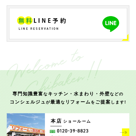
専門知識豊富
キッチン・水まわり・外壁
な
などの
コンシェルジュ
最適
リフォーム
ご提案
が
な
を
します!
本店
ショールーム