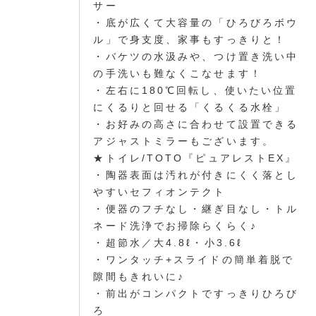
サー
・底が広くて大容量の「ひろびろボウ
ル」で身支度、家事もすっきりと！
・バケツの水汲みや、つけ置き洗い中
の手洗いも難なくこなせます！
・左右に180℃回転し、使いたい位置
にくるりと回せる「くるくる水栓」
・お好みの高さに合わせて設置できる
アジャストミラーもございます。
★トイレ/TOTO『ピュアレストEX』
・陶器表面は汚れが付きにくく落とし
やすいセフィオンテクト
・便器のフチなし・継ぎ目なし・トル
ネード洗浄でお掃除らくらく♪
・超節水／大4.8ℓ・小3.6ℓ
・ワンタッチ+スライドの簡単着脱で
隙間もきれいに♪
・前出がコンパクトですっきりひろび
ろ