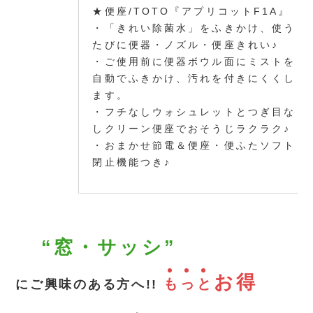
★便座/TOTO『アプリコットF1A』
・「きれい除菌水」をふきかけ、使う
たびに便器・ノズル・便座きれい♪
・ご使用前に便器ボウル面にミストを
自動でふきかけ、汚れを付きにくくし
ます。
・フチなしウォシュレットとつぎ目な
しクリーン便座でおそうじラクラク♪
・おまかせ節電＆便座・便ふたソフト
閉止機能つき♪
“窓・サッシ”
お得
も
っ
と
にご興味のある方へ!!