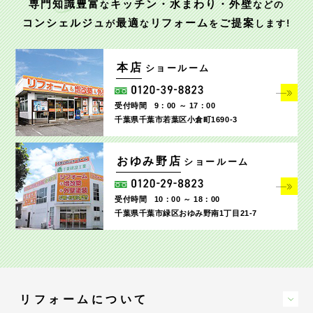
専門知識豊富
キッチン・水まわり・外壁
な
などの
コンシェルジュ
最適
リフォーム
ご提案
が
な
を
します!
本店
ショールーム
受付時間
9：00 ～ 17：00
千葉県千葉市若葉区小倉町1690‐3
おゆみ野店
ショールーム
受付時間
10：00 ～ 18：00
千葉県千葉市緑区おゆみ野南1丁目21-7
リフォームについて