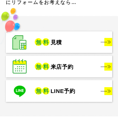
にリフォームをお考えなら…
無
料
見積
無
料
来店予約
無
料
LINE予約