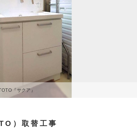
TOTO『サクア』
TO）取替工事