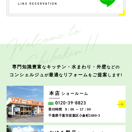
専門知識豊富
キッチン・水まわり・外壁
な
などの
コンシェルジュ
最適
リフォーム
ご提案
が
な
を
します!
本店
ショールーム
受付時間
9：00 ～ 17：00
千葉県千葉市若葉区小倉町1690‐3