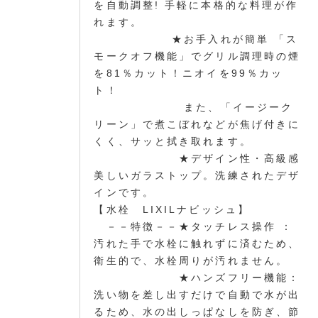
を自動調整! 手軽に本格的な料理が作
れます。
★お手入れが簡単 「ス
モークオフ機能」でグリル調理時の煙
を81％カット！ニオイを99％カッ
ト！
また、「イージーク
リーン」で煮こぼれなどが焦げ付きに
くく、サッと拭き取れます。
★デザイン性・高級感
美しいガラストップ。洗練されたデザ
インです。
【水栓 LIXILナビッシュ】
－－特徴－－★タッチレス操作 ：
汚れた手で水栓に触れずに済むため、
衛生的で、水栓周りが汚れません。
★ハンズフリー機能：
洗い物を差し出すだけで自動で水が出
るため、水の出しっぱなしを防ぎ、節