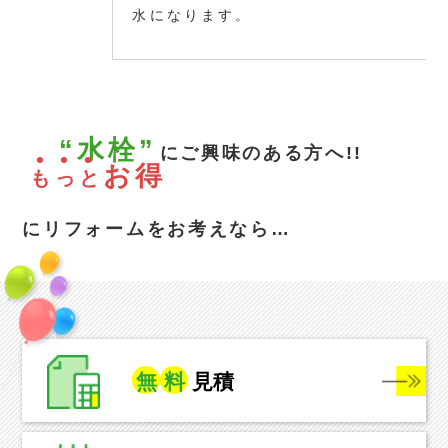
水になります。
“水栓”
にご興味のある方へ!!
お得
も
っ
と
にリフォームをお考えなら…
無
料
見積