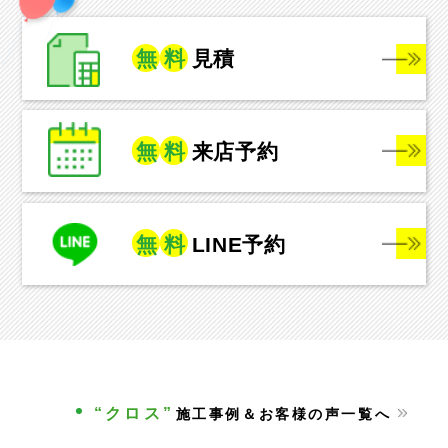
無
料
見積
無
料
来店予約
無
料
LINE予約
“クロス”
施工事例＆お客様の声一覧へ