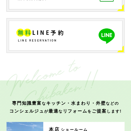
専門知識豊富
キッチン・水まわり・外壁
な
などの
コンシェルジュ
最適
リフォーム
ご提案
が
な
を
します!
本店
ショールーム