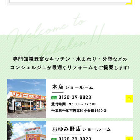
専門知識豊富
キッチン・水まわり・外壁
な
などの
コンシェルジュ
最適
リフォーム
ご提案
が
な
を
します!
本店
ショールーム
受付時間
9：00 ～ 17：00
千葉県千葉市若葉区小倉町1690‐3
おゆみ野店
ショールーム