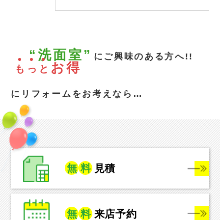
“洗面室”
にご興味のある方へ!!
お得
も
っ
と
にリフォームをお考えなら…
無
料
見積
無
料
来店予約