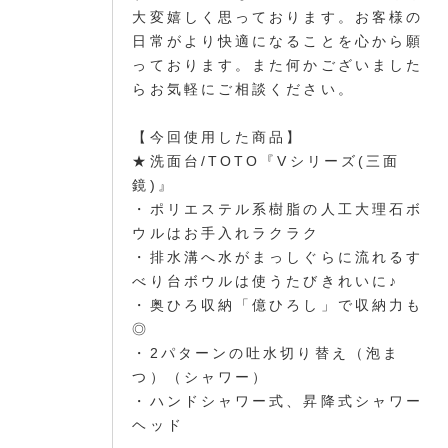
大変嬉しく思っております。お客様の
日常がより快適になることを心から願
っております。また何かございました
らお気軽にご相談ください。
【今回使用した商品】
★洗面台/TOTO『Vシリーズ(三面
鏡)』
・ポリエステル系樹脂の人工大理石ボ
ウルはお手入れラクラク
・排水溝へ水がまっしぐらに流れるす
べり台ボウルは使うたびきれいに♪
・奥ひろ収納「億ひろし」で収納力も
◎
・2パターンの吐水切り替え（泡ま
つ）（シャワー）
・ハンドシャワー式、昇降式シャワー
ヘッド