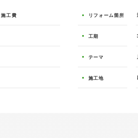
＋施工費
リフォーム
箇所
工期
テーマ
施工地