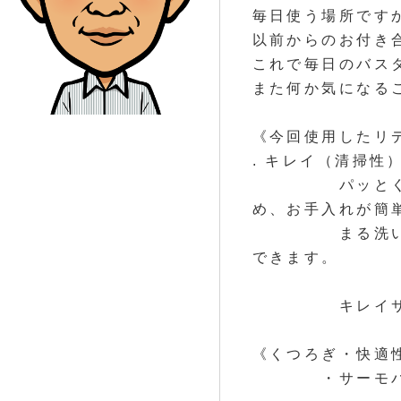
毎日使う場所です
以前からのお付き
これで毎日のバス
また何か気になる
《今回使用したリ
. キレイ（清掃性
パッとくるりん
め、お手入れが簡
まる洗いカウン
できます。
また、壁に
キレイサーモフ
断熱層も
《くつろぎ・快適
・サーモバスS：