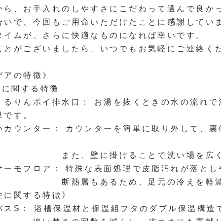
から、お手入れのしやすさにこだわって選んで良か
合いで、今回もご用命いただけたことに感謝してい
タイムが、さらに快適なものになれば幸いです。
ことがございましたら、いつでもお気軽にご連絡く
デアの特徴》
）に関する特徴
ポイ排水口： お湯を抜くときの水の流れで渦を
単です。
ター： カウンターを簡単に取り外して、裏側や
掛けることで洗い場を広く使うこ
ロア： 特殊な表面処理で皮脂汚れが落としや
あるため、足元の冷えを軽減し
性に関する特徴》
 浴槽保温材と保温組フタのダブル保温構造で