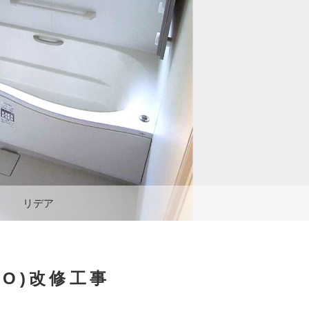
リデア
O)改修工事