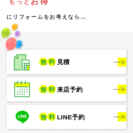
お得
も
っ
と
にリフォームをお考えなら…
無
料
見積
無
料
来店予約
無
料
LINE予約