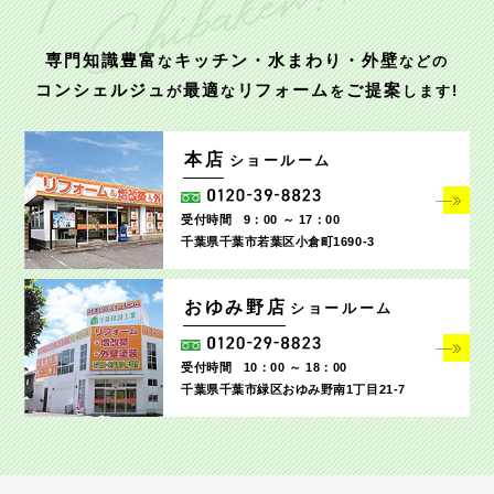
専門知識豊富
キッチン・水まわり・外壁
な
などの
コンシェルジュ
最適
リフォーム
ご提案
が
な
を
します!
本店
ショールーム
受付時間
9：00 ～ 17：00
千葉県千葉市若葉区小倉町1690‐3
おゆみ野店
ショールーム
受付時間
10：00 ～ 18：00
千葉県千葉市緑区おゆみ野南1丁目21-7