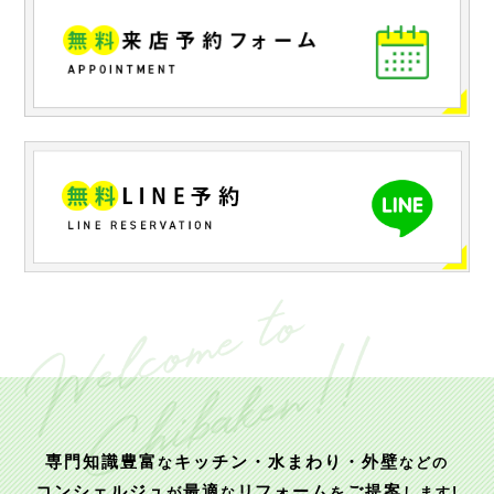
専門知識豊富
キッチン・水まわり・外壁
な
などの
コンシェルジュ
最適
リフォーム
ご提案
が
な
を
します!