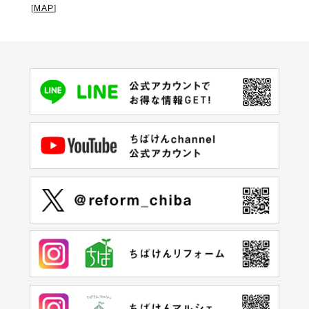
[
MAP
]