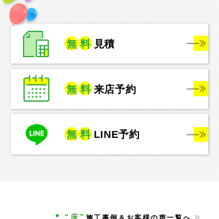
無
料
見積
無
料
来店予約
無
料
LINE予約
“床”
施工事例＆お客様の声一覧へ