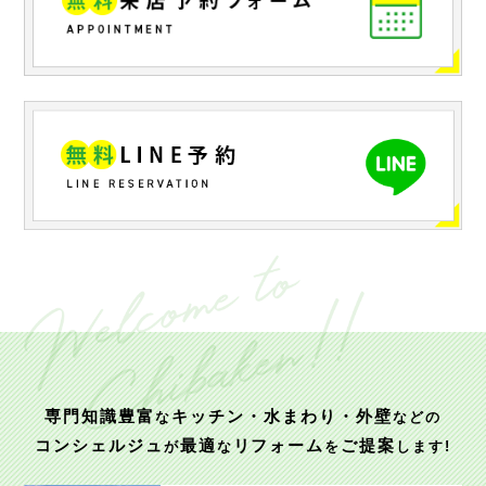
専門知識豊富
キッチン・水まわり・外壁
な
などの
コンシェルジュ
最適
リフォーム
ご提案
が
な
を
します!