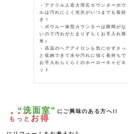
・アクリル人造大理石カウンターボウ
ルは汚れにくく光沢がいつまでも長続
き！
・ボウル一体型カウンターは隙間がな
いので汚れがたまりずらくお手入れ簡
単♪
・高温のヘアアイロンも気にせずさっ
と収納できて水や汚れに強く長持ちで
お手入れらくらくのホーローキャビネ
ット
“洗面室”
にご興味のある方へ!!
お得
も
っ
と
にリフォームをお考えなら…