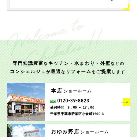
専門知識豊富
キッチン・水まわり・外壁
な
などの
コンシェルジュ
最適
リフォーム
ご提案
が
な
を
します!
本店
ショールーム
受付時間
9：00 ～ 17：00
千葉県千葉市若葉区小倉町1690‐3
おゆみ野店
ショールーム