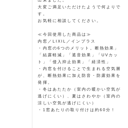
出来ました。
大変ご満足いただけたようで何よりで
す。
お気軽に相談してください。
≪今回使用した商品は≫
内窓／LIXIL／インプラス
・内窓の6つのメリット。断熱効果」
「結露軽減」「遮音効果」「UVカッ
ト」「侵入抑止効果」「経済性」
・内窓を付けることで生まれる空気層
が、断熱効果に加え防音・防露効果を
発揮。
・冬はあたたか（室内の暖かい空気が
逃げにくい）、夏はさわやか（室内の
涼しい空気が逃げにくい）
・1窓あたりの取り付けは約60分！