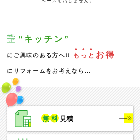
ペースを汚しません。
“キッチン”
お得
も
っ
と
にご興味のある方へ!!
にリフォームをお考えなら…
無
料
見積