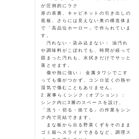
が圧倒的にラク
扉の表裏、キャビネットの引き出しの
底板、さらには見えない奥の構造体ま
で「高品位ホーロー」で作られていま
す。
汚れない・染み込まない： 油汚れ
や調味料がこぼれても、時間が経って
固まった汚れも、水拭きだけでサッと
落とせます。
傷や熱に強い： 金属タワシでこす
っても傷がつかず、コンロ近くの熱や
湿気で傷むこともありません。
2.家事らくシンク（オプション）：
シンク内に3層のスペースを設け、
「洗う・切る・捨てる」の作業をシン
ク内で完結できます。
まな板から出る野菜くずをそのまま
ゴミ箱へスライドできるなど、調理ス