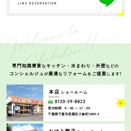
専門知識豊富
キッチン・水まわり・外壁
な
などの
コンシェルジュ
最適
リフォーム
ご提案
が
な
を
します!
本店
ショールーム
受付時間
9：00 ～ 17：00
千葉県千葉市若葉区小倉町1690‐3