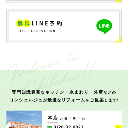
専門知識豊富
キッチン・水まわり・外壁
な
などの
コンシェルジュ
最適
リフォーム
ご提案
が
な
を
します!
本店
ショールーム