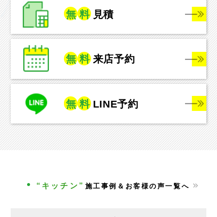
無
料
見積
無
料
来店予約
無
料
LINE予約
“キッチン”
施工事例＆お客様の声一覧へ