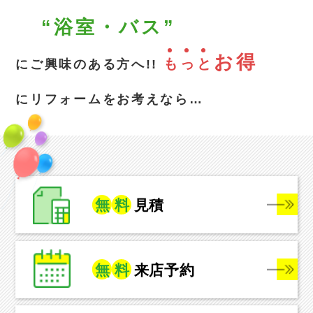
“浴室・バス”
お得
も
っ
と
にご興味のある方へ!!
にリフォームをお考えなら…
無
料
見積
無
料
来店予約