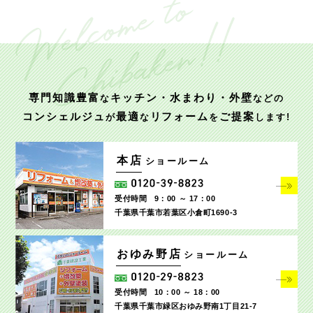
専門知識豊富
キッチン・水まわり・外壁
な
などの
コンシェルジュ
最適
リフォーム
ご提案
が
な
を
します!
本店
ショールーム
受付時間
9：00 ～ 17：00
千葉県千葉市若葉区小倉町1690‐3
おゆみ野店
ショールーム
受付時間
10：00 ～ 18：00
千葉県千葉市緑区おゆみ野南1丁目21-7