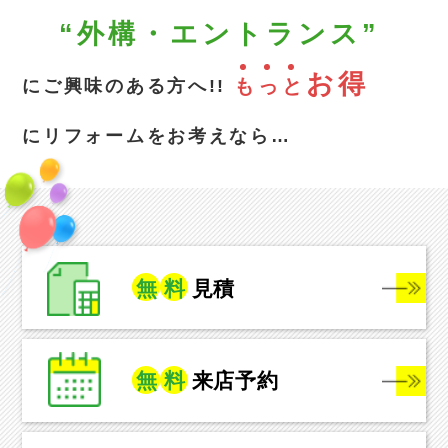
“外構・エントランス”
お得
も
っ
と
にご興味のある方へ!!
にリフォームをお考えなら…
無
料
見積
無
料
来店予約