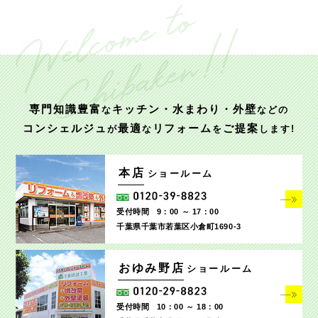
専門知識豊富
キッチン・水まわり・外壁
な
などの
コンシェルジュ
最適
リフォーム
ご提案
が
な
を
します!
本店
ショールーム
受付時間
9：00 ～ 17：00
千葉県千葉市若葉区小倉町1690‐3
おゆみ野店
ショールーム
受付時間
10：00 ～ 18：00