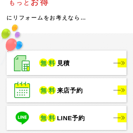
お得
も
っ
と
にリフォームをお考えなら…
無
料
見積
無
料
来店予約
無
料
LINE予約