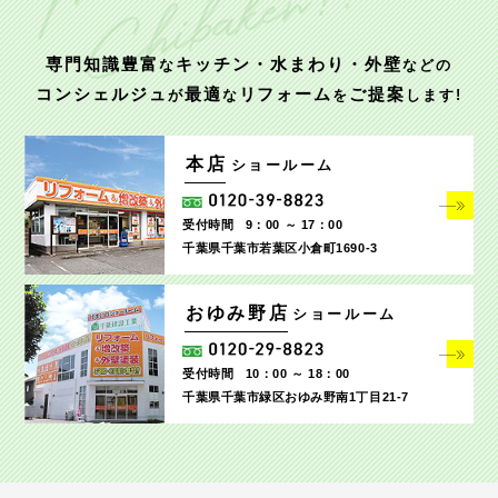
専門知識豊富
キッチン・水まわり・外壁
な
などの
コンシェルジュ
最適
リフォーム
ご提案
が
な
を
します!
本店
ショールーム
受付時間
9：00 ～ 17：00
千葉県千葉市若葉区小倉町1690‐3
おゆみ野店
ショールーム
受付時間
10：00 ～ 18：00
千葉県千葉市緑区おゆみ野南1丁目21-7