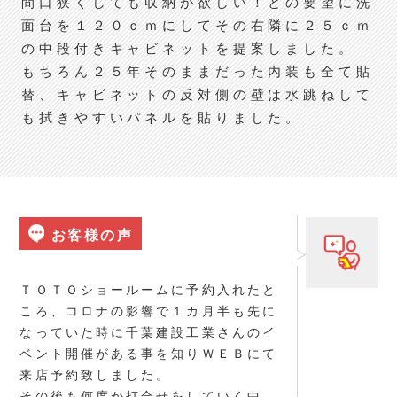
間口狭くしても収納が欲しい！との要望に洗
面台を１２０ｃｍにしてその右隣に２５ｃｍ
の中段付きキャビネットを提案しました。
もちろん２５年そのままだった内装も全て貼
替、キャビネットの反対側の壁は水跳ねして
も拭きやすいパネルを貼りました。
お客様の声
ＴＯＴＯショールームに予約入れたと
ころ、コロナの影響で１カ月半も先に
なっていた時に千葉建設工業さんのイ
ベント開催がある事を知りＷＥＢにて
来店予約致しました。
その後も何度か打合せをしていく中