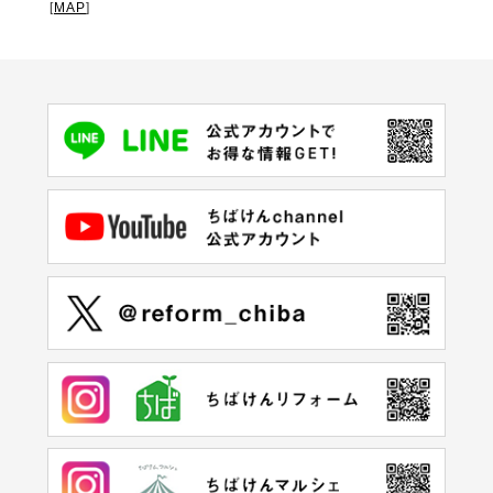
[
MAP
]