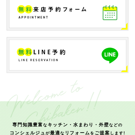
専門知識豊富
キッチン・水まわり・外壁
な
などの
コンシェルジュ
最適
リフォーム
ご提案
が
な
を
します!