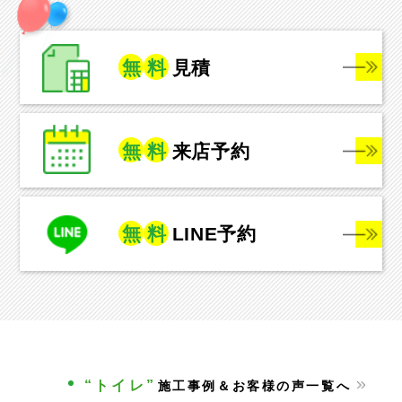
無
料
見積
無
料
来店予約
無
料
LINE予約
“トイレ”
施工事例＆お客様の声一覧へ