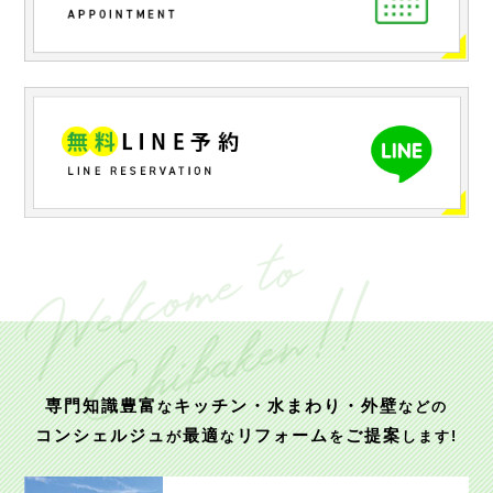
専門知識豊富
キッチン・水まわり・外壁
な
などの
コンシェルジュ
最適
リフォーム
ご提案
が
な
を
します!