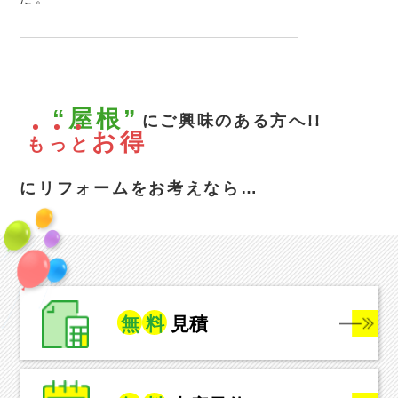
“屋根”
にご興味のある方へ!!
お得
も
っ
と
にリフォームをお考えなら…
無
料
見積