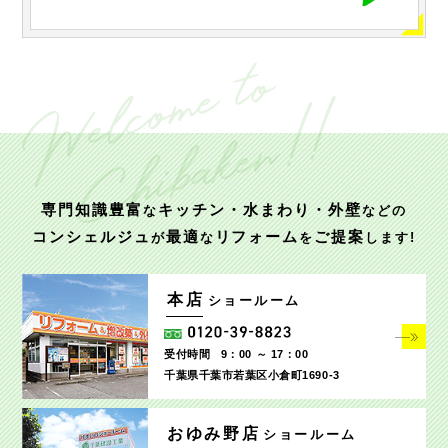
専門知識豊富
キッチン・水まわり・外壁
な
などの
コンシェルジュ
最適
リフォーム
ご提案
が
な
を
します!
本店
ショールーム
受付時間
9：00 ～ 17：00
千葉県千葉市若葉区小倉町1690‐3
おゆみ野店
ショールーム