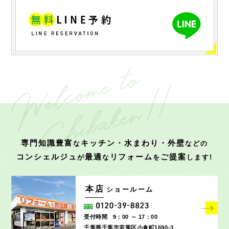
専門知識豊富
キッチン・水まわり・外壁
な
などの
コンシェルジュ
最適
リフォーム
ご提案
が
な
を
します!
本店
ショールーム
受付時間
9：00 ～ 17：00
千葉県千葉市若葉区小倉町1690‐3