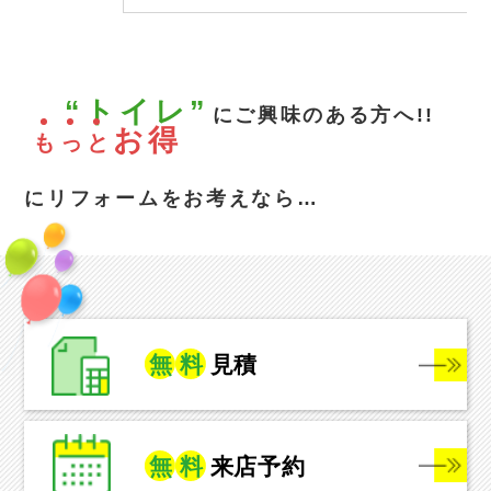
“トイレ”
にご興味のある方へ!!
お得
も
っ
と
にリフォームをお考えなら…
無
料
見積
無
料
来店予約