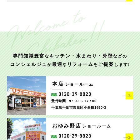
専門知識豊富
キッチン・水まわり・外壁
な
などの
コンシェルジュ
最適
リフォーム
ご提案
が
な
を
します!
本店
ショールーム
受付時間
9：00 ～ 17：00
千葉県千葉市若葉区小倉町1690‐3
おゆみ野店
ショールーム